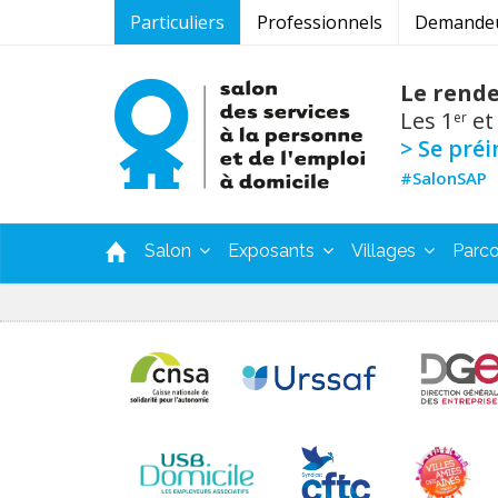
Particuliers
Professionnels
Demandeur
Le rende
Les 1
et
er
> Se préi
#SalonSAP
Salon
Exposants
Villages
Parco