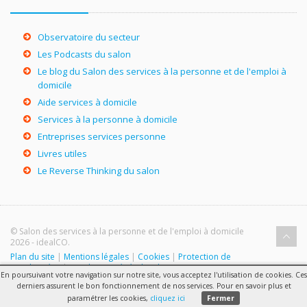
Observatoire du secteur
Les Podcasts du salon
Le blog du Salon des services à la personne et de l'emploi à
domicile
Aide services à domicile
Services à la personne à domicile
Entreprises services personne
Livres utiles
Le Reverse Thinking du salon
© Salon des services à la personne et de l'emploi à domicile
2026 - idealCO.
Plan du site
|
Mentions légales
|
Cookies
|
Protection de
vos données
|
Conditions générales de participation au
En poursuivant votre navigation sur notre site, vous acceptez l'utilisation de cookies. Ces
Salon
|
Nous contacter
derniers assurent le bon fonctionnement de nos services. Pour en savoir plus et
paramétrer les cookies,
cliquez ici
Fermer