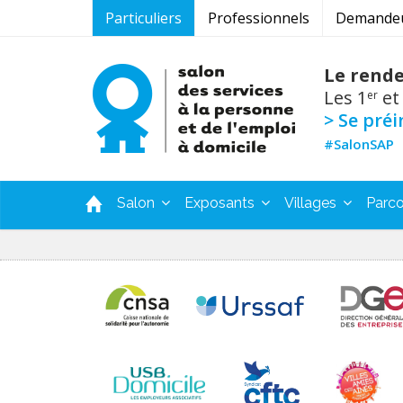
Particuliers
Professionnels
Demandeur
Le rende
Les 1
et
er
> Se préi
#SalonSAP
Salon
Exposants
Villages
Parco