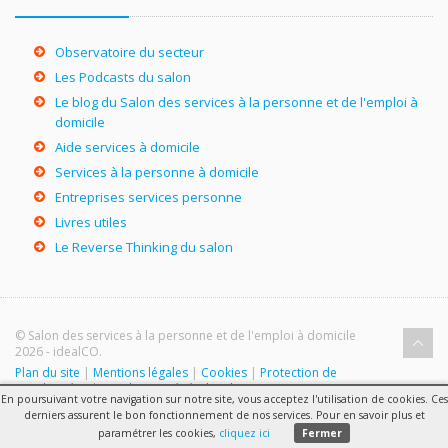
Observatoire du secteur
Les Podcasts du salon
Le blog du Salon des services à la personne et de l'emploi à
domicile
Aide services à domicile
Services à la personne à domicile
Entreprises services personne
Livres utiles
Le Reverse Thinking du salon
© Salon des services à la personne et de l'emploi à domicile
2026 - idealCO.
Plan du site
|
Mentions légales
|
Cookies
|
Protection de
vos données
|
Conditions générales de participation au
En poursuivant votre navigation sur notre site, vous acceptez l'utilisation de cookies. Ces
Salon
|
Nous contacter
derniers assurent le bon fonctionnement de nos services. Pour en savoir plus et
paramétrer les cookies,
cliquez ici
Fermer