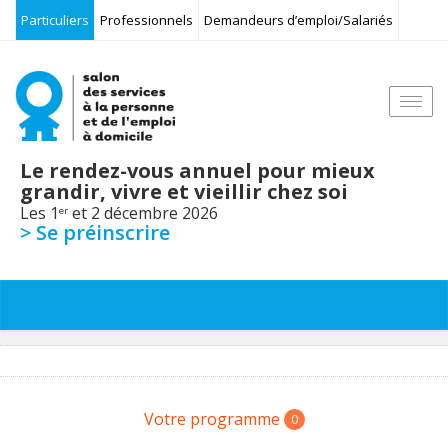
Particuliers
Professionnels
Demandeurs d’emploi/Salariés
Togg
navi
Le rendez-vous annuel pour mieux
grandir, vivre et vieillir chez soi
Les 1
et 2 décembre 2026
er
> Se préinscrire
Votre programme
0