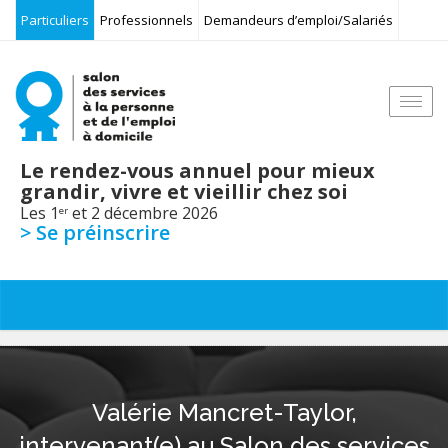
Particuliers
Professionnels
Demandeurs d’emploi/Salariés
Togg
navi
Le rendez-vous annuel pour mieux
grandir, vivre et vieillir chez soi
Les 1
et 2 décembre 2026
er
> Se préinscrire
Valérie Mancret-Taylor,
intervenant(e) au Salon des services