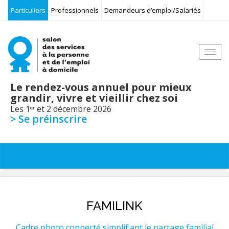
Particuliers
Professionnels
Demandeurs d’emploi/Salariés
Togg
navi
Le rendez-vous annuel pour mieux
grandir, vivre et vieillir chez soi
Les 1
et 2 décembre 2026
er
> Se préinscrire
FAMILINK
Cadre photo connecté simplifiant le partage familial