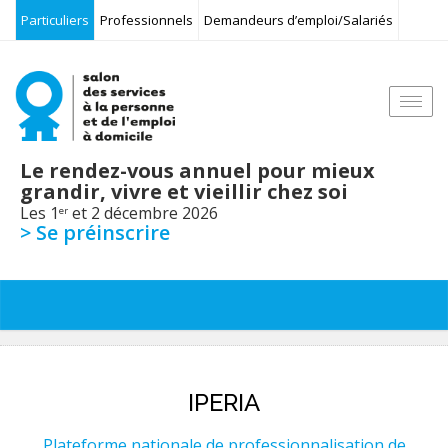
Particuliers
Professionnels
Demandeurs d’emploi/Salariés
Togg
navi
Le rendez-vous annuel pour mieux
grandir, vivre et vieillir chez soi
Les 1
et 2 décembre 2026
er
> Se préinscrire
IPERIA
Plateforme nationale de professionnalisation de