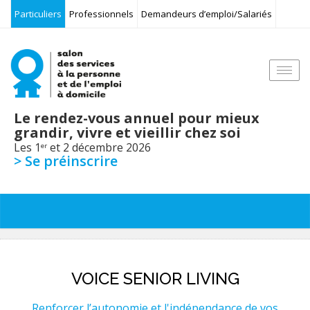
Particuliers
Professionnels
Demandeurs d’emploi/Salariés
Togg
navi
Le rendez-vous annuel pour mieux
grandir, vivre et vieillir chez soi
Les 1
et 2 décembre 2026
er
> Se préinscrire
VOICE SENIOR LIVING
Renforcer l’autonomie et l'indépendance de vos