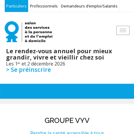
Particuliers
Professionnels
Demandeurs d’emploi/Salariés
Togg
navi
Le rendez-vous annuel pour mieux
grandir, vivre et vieillir chez soi
Les 1
et 2 décembre 2026
er
> Se préinscrire
GROUPE VYV
Rendre la santé accessible à tous