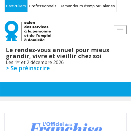
Particuliers
Professionnels
Demandeurs d’emploi/Salariés
Togg
navi
Le rendez-vous annuel pour mieux
grandir, vivre et vieillir chez soi
Les 1
et 2 décembre 2026
er
> Se préinscrire