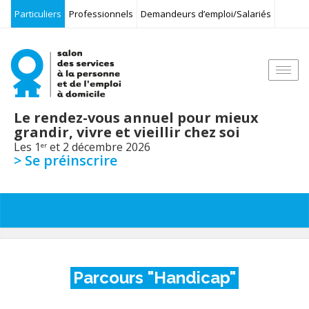
Particuliers
Professionnels
Demandeurs d’emploi/Salariés
Togg
navi
Le rendez-vous annuel pour mieux
grandir, vivre et vieillir chez soi
Les 1
et 2 décembre 2026
er
> Se préinscrire
Parcours "Handicap"