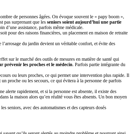
 du nombre de personnes âgées. On évoque souvent le « papy boom »,
st pas surprenant que les
seniors soient aujourd’hui une partie
soin d’une assistance, parfois même médicale.
 soit pour des raisons financières, un placement en maison de retraite
 l’arrosage du jardin devient un véritable confort, et évite des
n effet sur le marché des outils de mesures en matière de santé qui
r prévenir les proches et le médecin
. Parfois partie intégrante du
cours ou leurs proches, ce qui permet une intervention plus rapide. Il
 un proche ou les secours, ce qui évitera à la personne de parfois
 alerte rapidement, et si la personne est absente, il existe des
 dans la maison alors qu’en réalité vous êtes absents. Un bon moyen
 les seniors, avec des automatismes et des capteurs dosés
ui savent qu’ils seront alertés au moindre problème et pourront ainsi