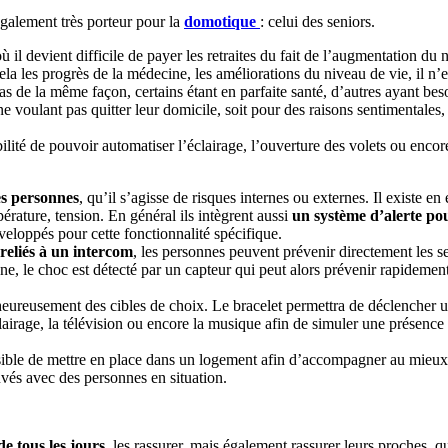
également très porteur pour la
domotique
: celui des seniors.
 il devient difficile de payer les retraites du fait de l’augmentation
a les progrès de la médecine, les améliorations du niveau de vie, il n’e
as de la même façon, certains étant en parfaite santé, d’autres ayant be
e voulant pas quitter leur domicile, soit pour des raisons sentimentales,
bilité de pouvoir automatiser l’éclairage, l’ouverture des volets ou encore
es personnes
, qu’il s’agisse de risques internes ou externes. Il existe e
pérature, tension. En général ils intègrent aussi
un système d’alerte pou
veloppés pour cette fonctionnalité spécifique.
 reliés à un intercom
, les personnes peuvent prévenir directement les se
ne, le choc est détecté par un capteur qui peut alors prévenir rapidement
heureusement des cibles de choix. Le bracelet permettra de déclencher une
airage, la télévision ou encore la musique afin de simuler une présence
ossible de mettre en place dans un logement afin d’accompagner au mieux
uvés avec des personnes en situation.
e tous les jours
, les rassurer, mais également rassurer leurs proches, q