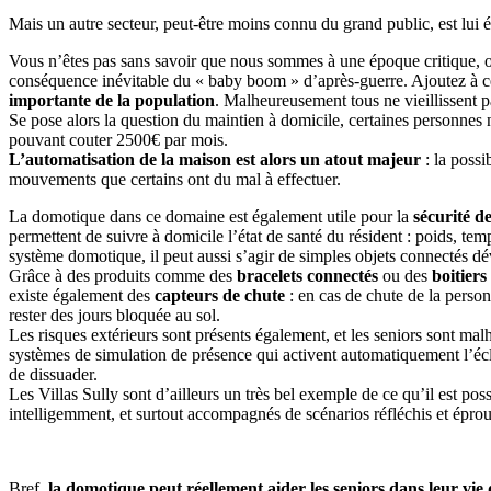
Mais un autre secteur, peut-être moins connu du grand public, est lui 
Vous n’êtes pas sans savoir que nous sommes à une époque critique, où
conséquence inévitable du « baby boom » d’après-guerre. Ajoutez à cel
importante de la population
. Malheureusement tous ne vieillissent p
Se pose alors la question du maintien à domicile, certaines personnes n
pouvant couter 2500€ par mois.
L’automatisation de la maison est alors un atout majeur
: la possi
mouvements que certains ont du mal à effectuer.
La domotique dans ce domaine est également utile pour la
sécurité d
permettent de suivre à domicile l’état de santé du résident : poids, tem
système domotique, il peut aussi s’agir de simples objets connectés dé
Grâce à des produits comme des
bracelets connectés
ou des
boitiers
existe également des
capteurs de chute
: en cas de chute de la person
rester des jours bloquée au sol.
Les risques extérieurs sont présents également, et les seniors sont mal
systèmes de simulation de présence qui activent automatiquement l’écl
de dissuader.
Les Villas Sully sont d’ailleurs un très bel exemple de ce qu’il est p
intelligemment, et surtout accompagnés de scénarios réfléchis et épro
Bref,
la domotique peut réellement aider les seniors dans leur vie d