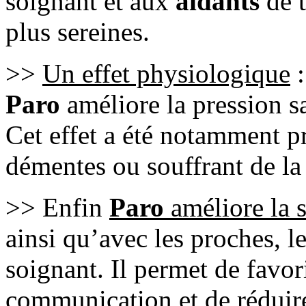
soignant et aux
aidants
de t
plus sereines.
>>
Un effet physiologique
:
Paro
améliore la pression s
Cet effet a été notamment 
démentes ou souffrant de l
>> Enfin
Paro
améliore la s
ainsi qu’avec les proches, l
soignant. Il permet de favori
communication et de réduire 