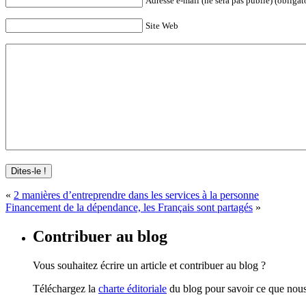
Adresse e-mail (ne sera pas publié) (obligat
Site Web
«
2 manières d’entreprendre dans les services à la personne
Financement de la dépendance, les Français sont partagés
»
Contribuer au blog
Vous souhaitez écrire un article et contribuer au blog ?
Téléchargez la
charte éditoriale
du blog pour savoir ce que nous 