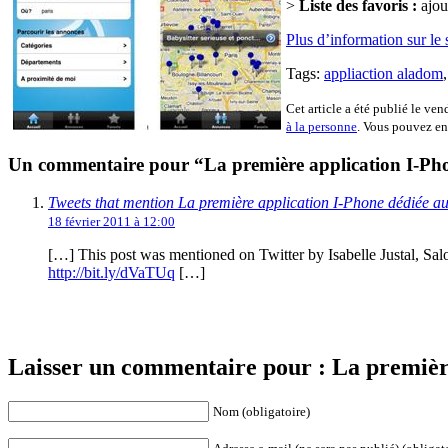
>
Liste des favoris :
ajou
Plus d’information sur le
Tags:
appliaction aladom
Cet article a été publié le ven
à la personne
. Vous pouvez en
Un commentaire pour “La première application I-Phon
Tweets that mention La première application I-Phone dédiée aux
18 février 2011 à 12:00
[…] This post was mentioned on Twitter by Isabelle Justal, Sal
http://bit.ly/dVaTUq
[…]
Laisser un commentaire pour : La première
Nom (obligatoire)